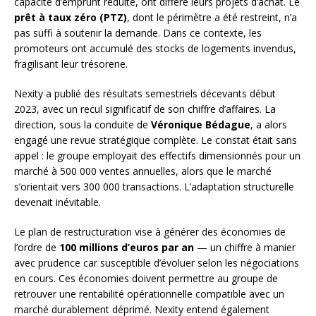
capacité d’emprunt réduite, ont différé leurs projets d’achat. Le
prêt à taux zéro (PTZ)
, dont le périmètre a été restreint, n’a
pas suffi à soutenir la demande. Dans ce contexte, les
promoteurs ont accumulé des stocks de logements invendus,
fragilisant leur trésorerie.
Nexity a publié des résultats semestriels décevants début
2023, avec un recul significatif de son chiffre d’affaires. La
direction, sous la conduite de
Véronique Bédague
, a alors
engagé une revue stratégique complète. Le constat était sans
appel : le groupe employait des effectifs dimensionnés pour un
marché à 500 000 ventes annuelles, alors que le marché
s’orientait vers 300 000 transactions. L’adaptation structurelle
devenait inévitable.
Le plan de restructuration vise à générer des économies de
l’ordre de
100 millions d’euros par an
— un chiffre à manier
avec prudence car susceptible d’évoluer selon les négociations
en cours. Ces économies doivent permettre au groupe de
retrouver une rentabilité opérationnelle compatible avec un
marché durablement déprimé. Nexity entend également