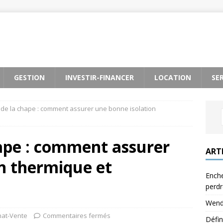
GESTION
INVESTIR-FINANCER
LOCATION
SE
de la chape : comment assurer une bonne isolation
hape : comment assurer
ART
n thermique et
Enche
perdr
Wendy
hat-Vente
Commentaires fermés
Défin