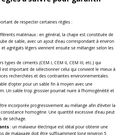
ortant de respecter certaines règles :
ifférents matériaux : en général, la chape est constituée de
ube de sable, avec un ajout d’eau correspondant à environ
 et agrégats légers viennent ensuite se mélanger selon les
eurs types de ciments (CEM I, CEM II, CEM III, etc.) qui
Il est important de sélectionner celui qui convient le mieux à
nces recherchées et des contraintes environnementales.
érable d’opter pour un sable fin à moyen avec une
. Un sable trop grossier pourrait nuire à l’homogénéité et
t être incorporée progressivement au mélange afin d’éviter la
 consistance homogène. Une quantité excessive d’eau peut
ps de séchage.
ants
: un malaxeur électrique est idéal pour obtenir une
s de malaxage doit être suffisamment long (environ 5