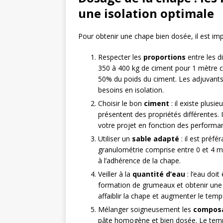
une isolation optimale
Pour obtenir une chape bien dosée, il est imp
Respecter les
proportions
entre les d
350 à 400 kg de ciment pour 1 mètre c
50% du poids du ciment. Les adjuvants
besoins en isolation.
Choisir le bon
ciment
: il existe plusi
présentent des propriétés différentes. 
votre projet en fonction des performa
Utiliser un
sable adapté
: il est préf
granulométrie comprise entre 0 et 4 mm
à l’adhérence de la chape.
Veiller à la
quantité d’eau
: l’eau doi
formation de grumeaux et obtenir une
affaiblir la chape et augmenter le tem
Mélanger soigneusement les
compos
pâte homogène et bien dosée. Le temp