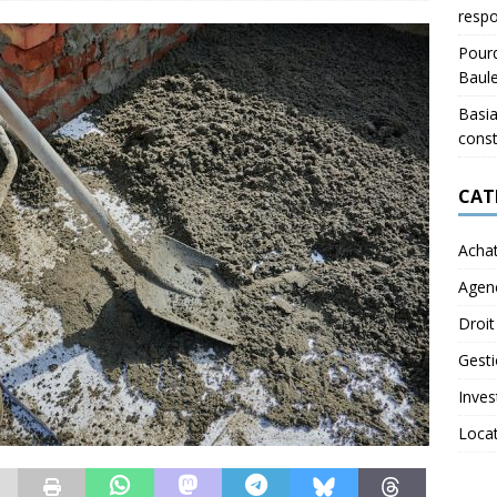
respo
Pourq
Baul
Basia
const
CAT
Acha
Agen
Droit
Gest
Inves
Loca