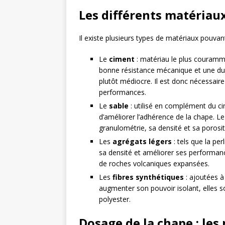
Les différents matériau
Il existe plusieurs types de matériaux pouvant
Le
ciment
: matériau le plus couramme
bonne résistance mécanique et une dur
plutôt médiocre. Il est donc nécessaire
performances.
Le
sable
: utilisé en complément du ci
d’améliorer l’adhérence de la chape. Le
granulométrie, sa densité et sa porosit
Les
agrégats légers
: tels que la per
sa densité et améliorer ses performan
de roches volcaniques expansées.
Les
fibres synthétiques
: ajoutées à
augmenter son pouvoir isolant, elles 
polyester.
Dosage de la chape : les