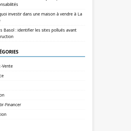
nsabilités
uoi investir dans une maison à vendre à La
e
s Basol : identifier les sites pollués avant
ruction
ÉGORIES
t-Vente
ce
ion
tir-Financer
tion