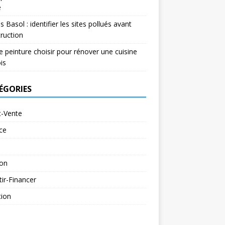
e
s Basol : identifier les sites pollués avant
ruction
e peinture choisir pour rénover une cuisine
is
ÉGORIES
t-Vente
ce
ion
tir-Financer
tion