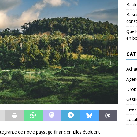
Baul
Basia
const
Quell
en bo
CAT
Acha
Agen
Droit
Gest
Inves
Loca
égrante de notre paysage financier. Elles évoluent