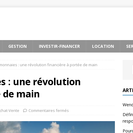
GESTION
INVESTIR-FINANCER
LOCATION
SE
monnaies : une révolution financière à portée de main
 : une révolution
ART
e de main
Wendy
chat-Vente
Commentaires fermés
Défin
respo
Pourq