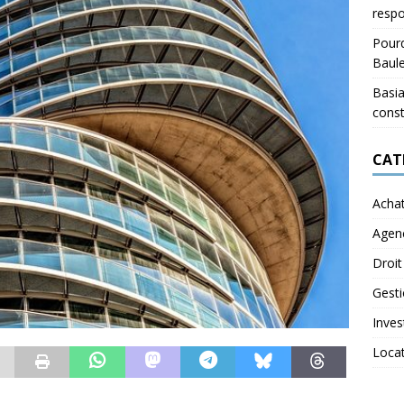
respo
Pourq
Baul
Basia
const
CAT
Acha
Agen
Droit
Gest
Inves
Loca