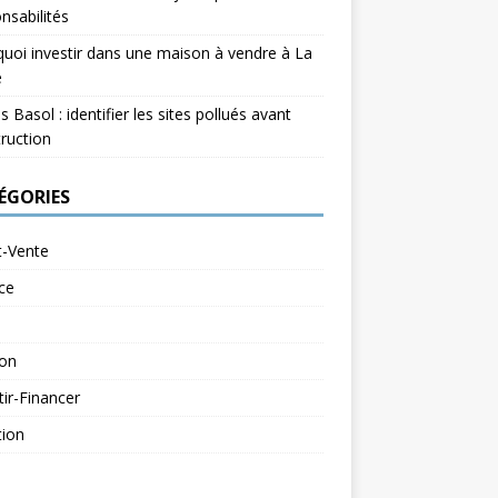
nsabilités
uoi investir dans une maison à vendre à La
e
s Basol : identifier les sites pollués avant
ruction
ÉGORIES
t-Vente
ce
ion
tir-Financer
tion