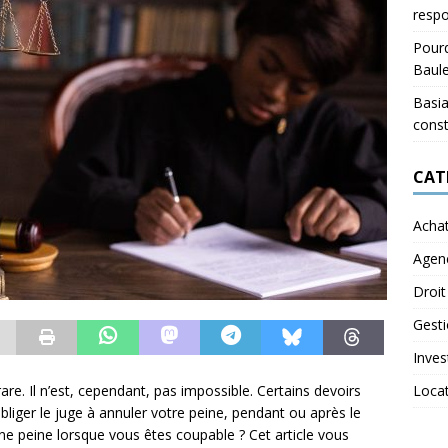
respo
Pourq
Baul
Basia
const
CAT
Acha
Agen
Droit
Gest
Inves
Loca
rare. Il n’est, cependant, pas impossible. Certains devoirs
bliger le juge à annuler votre peine, pendant ou après le
e peine lorsque vous êtes coupable ? Cet article vous