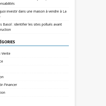
nsabilités
uoi investir dans une maison à vendre à La
e
s Basol : identifier les sites pollués avant
ruction
ÉGORIES
t-Vente
ce
ion
tir-Financer
tion