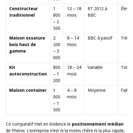
Constructeur
1
12 – 18
RT 2012 à
Élevé
traditionnel
800
mois
BBC
– 2
500
Maison ossature
2
8 – 14
BBC à passif
Très é
bois haut de
200
mois
gamme
– 3
000
Kit
800
18 – 24
Variable
Total
autoconstruction
– 1
mois
200
Maison container
1
4 – 8
Moyenne
Faible
000
mois
– 1
500
Ce comparatif met en évidence le
positionnement médian
de Phenix. L’entreprise n’est ni la moins chère ni la plus rapide,