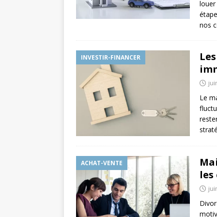
louer
étape
nos c
Les
INVESTIR-FINANCER
imm
jui
Le ma
fluct
reste
strat
Mai
ACHAT-VENTE
les
jui
Divor
motiv