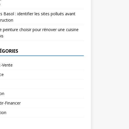
e
s Basol : identifier les sites pollués avant
ruction
e peinture choisir pour rénover une cuisine
is
ÉGORIES
t-Vente
ce
ion
tir-Financer
tion