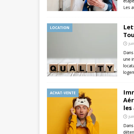
étape
Les a
Let
LOCATION
Tou
jui
Dans 
une i
locat
logem
Imm
ACHAT-VENTE
Aér
les
jui
Dans 
déter