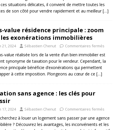
ces situations délicates, il convient de mettre toutes les
es de son côté pour vendre rapidement et au meilleur
[…]
s-value résidence principale : zoom
 les exonérations immobilières
n 21, 2024
Sébastien Chenut
Commentaires fermés
us-value réalisée lors de la vente d’un bien immobilier est
nt synonyme de taxation pour le vendeur. Cependant, la
ence principale bénéficie d’exonérations qui permettent
apper à cette imposition. Plongeons au cœur de ce
[…]
ation sans agence : les clés pour
ssir
n 17, 2024
Sébastien Chenut
Commentaires fermés
cherchez à louer un logement sans passer par une agence
ilière ? Découvrez les avantages, les inconvénients et les