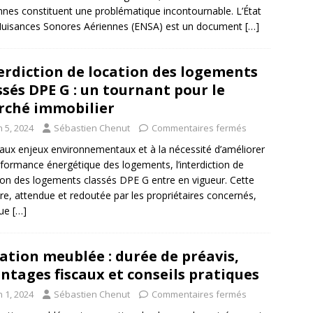
nnes constituent une problématique incontournable. L’État
uisances Sonores Aériennes (ENSA) est un document
[…]
erdiction de location des logements
ssés DPE G : un tournant pour le
ché immobilier
n 5, 2024
Sébastien Chenut
Commentaires fermés
aux enjeux environnementaux et à la nécessité d’améliorer
rformance énergétique des logements, l’interdiction de
ion des logements classés DPE G entre en vigueur. Cette
e, attendue et redoutée par les propriétaires concernés,
ue
[…]
ation meublée : durée de préavis,
ntages fiscaux et conseils pratiques
n 1, 2024
Sébastien Chenut
Commentaires fermés