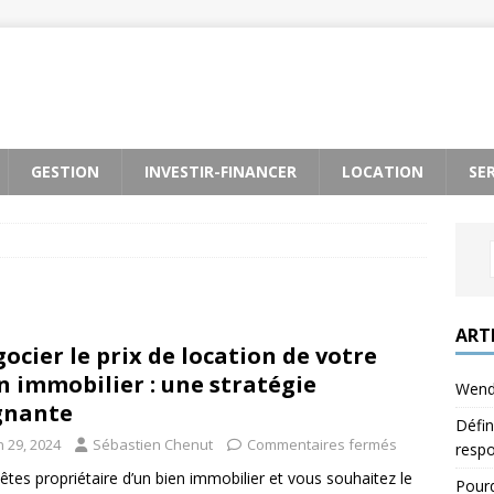
GESTION
INVESTIR-FINANCER
LOCATION
SE
ART
ocier le prix de location de votre
n immobilier : une stratégie
Wendy
gnante
Défin
n 29, 2024
Sébastien Chenut
Commentaires fermés
respo
êtes propriétaire d’un bien immobilier et vous souhaitez le
Pourq