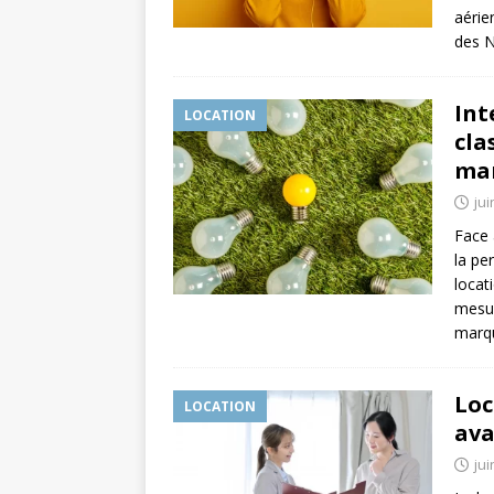
aérie
des N
Int
LOCATION
cla
mar
jui
Face 
la pe
locat
mesur
marq
Loc
LOCATION
ava
jui