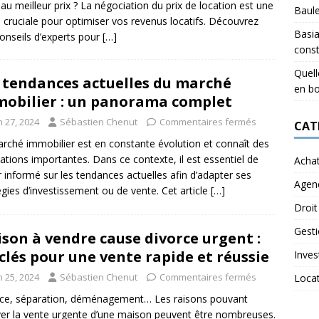
 au meilleur prix ? La négociation du prix de location est une
Baul
 cruciale pour optimiser vos revenus locatifs. Découvrez
Basia
onseils d’experts pour
[…]
const
Quell
 tendances actuelles du marché
en bo
obilier : un panorama complet
n 27, 2024
Sébastien Chenut
Commentaires fermés
CAT
rché immobilier est en constante évolution et connaît des
uations importantes. Dans ce contexte, il est essentiel de
Acha
r informé sur les tendances actuelles afin d’adapter ses
Agen
égies d’investissement ou de vente. Cet article
[…]
Droit
Gest
son à vendre cause divorce urgent :
 clés pour une vente rapide et réussie
Inves
n 25, 2024
Sébastien Chenut
Commentaires fermés
Loca
ce, séparation, déménagement… Les raisons pouvant
er la vente urgente d’une maison peuvent être nombreuses.