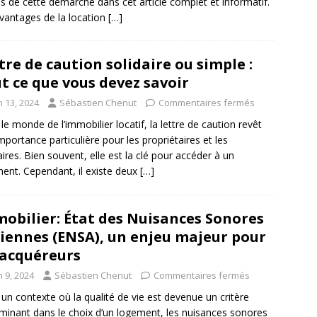
s de cette démarche dans cet article complet et informatif.
vantages de la location
[…]
tre de caution solidaire ou simple :
t ce que vous devez savoir
n 13, 2024
Sébastien Chenut
Commentaires fermés
le monde de l’immobilier locatif, la lettre de caution revêt
mportance particulière pour les propriétaires et les
aires. Bien souvent, elle est la clé pour accéder à un
ent. Cependant, il existe deux
[…]
obilier: État des Nuisances Sonores
iennes (ENSA), un enjeu majeur pour
 acquéreurs
n 9, 2024
Sébastien Chenut
Commentaires fermés
un contexte où la qualité de vie est devenue un critère
minant dans le choix d’un logement, les nuisances sonores