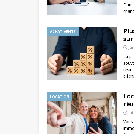
Dans 
chanc
Plu
ACHAT-VENTE
sur
jui
La pl
souve
résid
d’éch
Loc
LOCATION
réu
jui
Vous 
immob