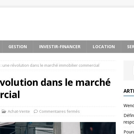
GESTION
INVESTIR-FINANCER
LOCATION
SE
: une révolution dans le marché immobilier commercial
volution dans le marché
ART
cial
Wendy
Achat-Vente
Commentaires fermés
Défin
respo
Pourq