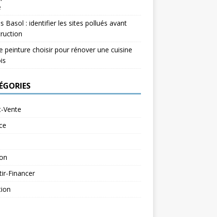
e
s Basol : identifier les sites pollués avant
ruction
e peinture choisir pour rénover une cuisine
is
ÉGORIES
t-Vente
ce
ion
tir-Financer
tion