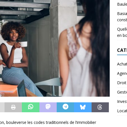
Baul
Basia
const
Quell
en bo
CAT
Acha
Agen
Droit
Gest
Inves
Loca
, bouleverse les codes traditionnels de l’immobilier