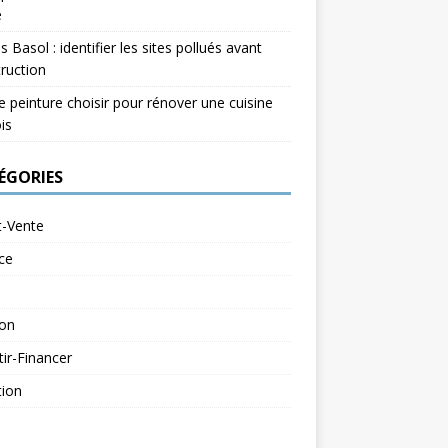
e
s Basol : identifier les sites pollués avant
ruction
e peinture choisir pour rénover une cuisine
is
ÉGORIES
t-Vente
ce
ion
tir-Financer
tion