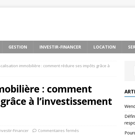
GESTION
INVESTIR-FINANCER
LOCATION
SE
scalisation immobilière : comment réduire ses impôts grâce à
mobilière : comment
ART
 grâce à l’investissement
Wendy
Défin
respo
nvestir-Financer
Commentaires fermés
Pourq