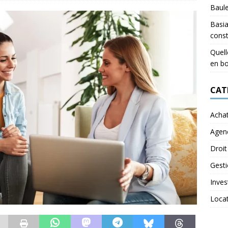
Baul
Basia
const
Quell
en bo
CAT
Acha
Agen
Droit
Gest
Inves
Loca