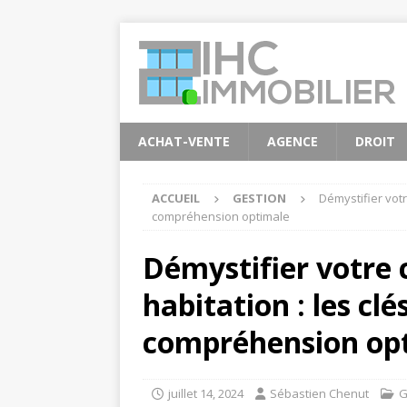
ACHAT-VENTE
AGENCE
DROIT
ACCUEIL
GESTION
Démystifier votr
compréhension optimale
Démystifier votre 
habitation : les cl
compréhension op
juillet 14, 2024
Sébastien Chenut
G