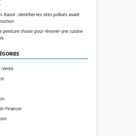
e
s Basol : identifier les sites pollués avant
ruction
e peinture choisir pour rénover une cuisine
is
ÉGORIES
t-Vente
ce
ion
tir-Financer
tion