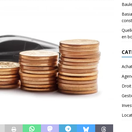
Baul
Basia
const
Quell
en bo
CAT
Acha
Agen
Droit
Gest
Inves
Loca