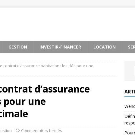
GESTION
INVESTIR-FINANCER
LOCATION
SE
e contrat d’assurance habitation : les clés pour une
contrat d’assurance
ART
és pour une
Wendy
timale
Défin
respo
estion
Commentaires fermés
Pourq