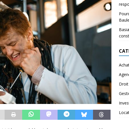
respo
Pourq
Baul
Basia
const
CAT
Acha
Agen
Droit
Gest
Inves
Loca