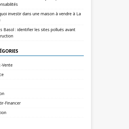
nsabilités
uoi investir dans une maison à vendre à La
e
s Basol : identifier les sites pollués avant
ruction
ÉGORIES
t-Vente
ce
ion
tir-Financer
tion