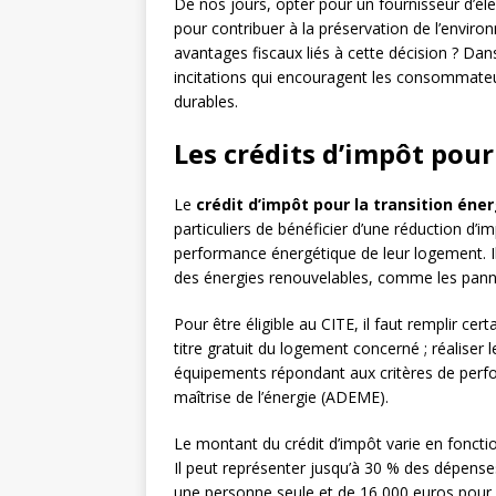
De nos jours, opter pour un fournisseur d’él
pour contribuer à la préservation de l’enviro
avantages fiscaux liés à cette décision ? Dans 
incitations qui encouragent les consommateur
durables.
Les crédits d’impôt pour
Le
crédit d’impôt pour la transition éne
particuliers de bénéficier d’une réduction d’im
performance énergétique de leur logement. Il
des énergies renouvelables, comme les pann
Pour être éligible au CITE, il faut remplir cer
titre gratuit du logement concerné ; réaliser l
équipements répondant aux critères de perfo
maîtrise de l’énergie (ADEME).
Le montant du crédit d’impôt varie en foncti
Il peut représenter jusqu’à 30 % des dépenses
une personne seule et de 16 000 euros pou