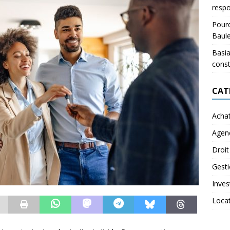
respo
Pourq
Baul
Basia
const
CAT
Acha
Agen
Droit
Gest
Inves
Loca