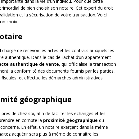
importante dans la vie d’un individu. Pour que cette
rimordial de bien choisir son notaire. Cet expert du droit
lidation et la sécurisation de votre transaction. Voici
bon choix.
otaire
el chargé de recevoir les actes et les contrats auxquels les
re authentique. Dans le cas de l’achat d’un appartement
acte authentique de vente
, qui officialise la transaction
lement la conformité des documents fournis par les parties,
t fiscales, et effectue les démarches administratives
ximité géographique
é près de chez soi, afin de faciliter les échanges et les
 prendre en compte la
proximité géographique
du
 concerné. En effet, un notaire exerçant dans la même
aitez acquérir sera plus à même de connaître les