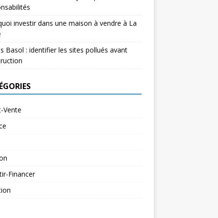
nsabilités
uoi investir dans une maison à vendre à La
e
s Basol : identifier les sites pollués avant
ruction
ÉGORIES
t-Vente
ce
ion
tir-Financer
tion