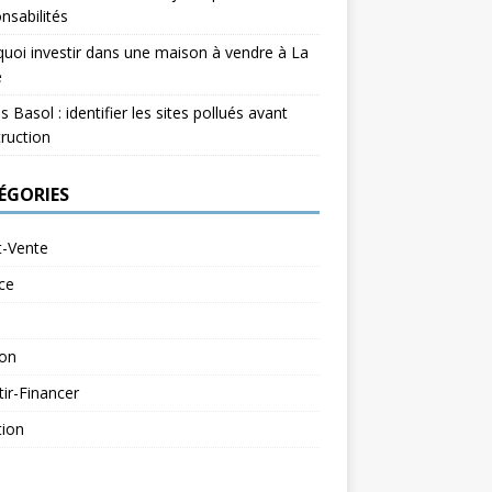
nsabilités
uoi investir dans une maison à vendre à La
e
s Basol : identifier les sites pollués avant
ruction
ÉGORIES
t-Vente
ce
ion
tir-Financer
tion