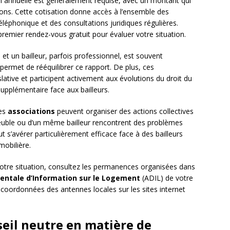
on annuelle est généralement requise, avec un montant qui
ions. Cette cotisation donne accès à l’ensemble des
léphonique et des consultations juridiques régulières.
emier rendez-vous gratuit pour évaluer votre situation.
 et un bailleur, parfois professionnel, est souvent
 permet de rééquilibrer ce rapport. De plus, ces
slative et participent activement aux évolutions du droit du
supplémentaire face aux bailleurs.
ces
associations
peuvent organiser des actions collectives
euble ou d’un même bailleur rencontrent des problèmes
ut s’avérer particulièrement efficace face à des bailleurs
mobilière.
 votre situation, consultez les permanences organisées dans
ntale d’Information sur le Logement
(ADIL) de votre
coordonnées des antennes locales sur les sites internet
nseil neutre en matière de