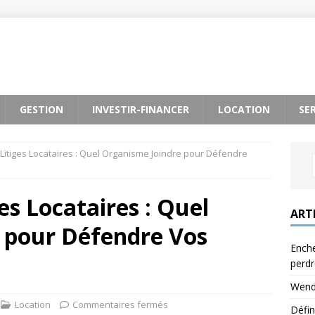
GESTION
INVESTIR-FINANCER
LOCATION
SE
Litiges Locataires : Quel Organisme Joindre pour Défendre
es Locataires : Quel
ART
 pour Défendre Vos
Enche
perdr
Wendy
Location
Commentaires fermés
Défin