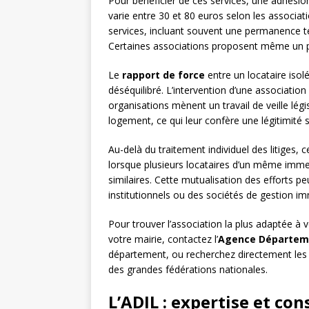
Pour bénéficier de ces services, une adhési
varie entre 30 et 80 euros selon les associat
services, incluant souvent une permanence té
Certaines associations proposent même un pr
Le
rapport de force
entre un locataire isolé
déséquilibré. L’intervention d’une association
organisations mènent un travail de veille légi
logement, ce qui leur confère une légitimité 
Au-delà du traitement individuel des litiges, 
lorsque plusieurs locataires d’un même imm
similaires. Cette mutualisation des efforts pe
institutionnels ou des sociétés de gestion im
Pour trouver l’association la plus adaptée à
votre mairie, contactez l’
Agence Départeme
département, ou recherchez directement les 
des grandes fédérations nationales.
L’ADIL : expertise et co