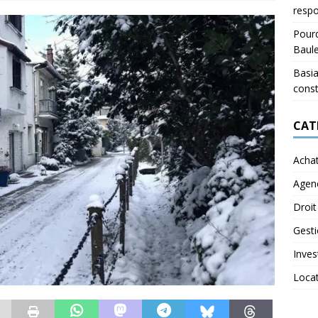
respo
Pourq
Baul
Basia
const
CAT
Acha
Agen
Droit
Gest
Inves
Loca